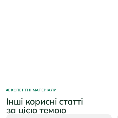
сталість і ESG-фактори під час
ухвалення інвестиційних рішень
40%
компаній у Європі наразі не готові до
впровадження нових регуляторних
вимог у сфері сталого розвитку
ЕКСПЕРТНІ МАТЕРІАЛИ
Інші корисні статті
за цією темою