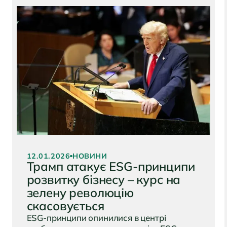
Час читання:
8 хвилин
12.01.2026
НОВИНИ
Трамп атакує ESG-принципи
розвитку бізнесу – курс на
зелену революцію
скасовується
ESG-принципи опинилися в центрі