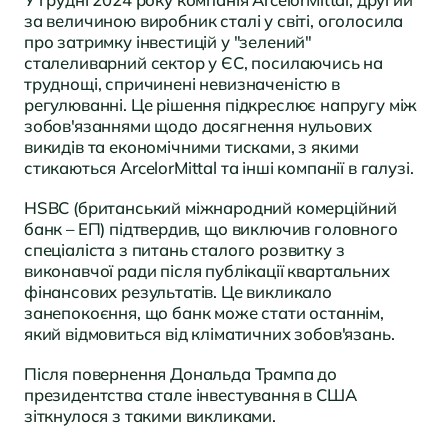
за величиною виробник сталі у світі, оголосила
про затримку інвестицій у "зелений"
сталеливарний сектор у ЄС, посилаючись на
труднощі, спричинені невизначеністю в
регулюванні. Це рішення підкреслює напругу між
зобов'язаннями щодо досягнення нульових
викидів та економічними тисками, з якими
стикаються ArcelorMittal та інші компанії в галузі.
HSBC (британський міжнародний комерційний
банк –
ЕП
) підтвердив, що виключив головного
спеціаліста з питань сталого розвитку з
виконавчої ради після публікації квартальних
фінансових результатів. Це викликало
занепокоєння, що банк може стати останнім,
який відмовиться від кліматичних зобов'язань.
Після повернення Дональда Трампа до
президентства стале інвестування в США
зіткнулося з такими викликами.