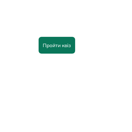
роботи зі сталим
розвитком?
Пройти квіз
73%
компаній з високими показниками
сталого розвитку демонструють
кращу фінансову результативність у
довгостроковій перспективі
85%
інституційних інвесторів враховують