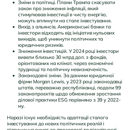
Зміни в політиці. Плани Трампа скасувати
закон про зниження інфляції, який
стимулював інвестиції в чисту енергію,
можуть вплинути на стале інвестування.
Вихід з альянсів. Американські банки та
інвестори відходять від ініціатив нульових
викидів, щоб уникнути політичних та
юридичних ризиків.
Зниження інвестицій. У 2024 році інвестори
вивели близько 30 млрд дол. з фондів,
орієнтованих на клімат, через економічні
труднощі та політичну невизначеність.
Законодавчі зміни. За даними юридичної
фірми Morgan Lewis, у 2023 році законодавці
штатів, переважно республіканці, подали 99
законопроєктів щодо обмеження зростання
ділової практики ESG порівняно з 39 у 2022-
му.
Наразі існує необхідність адаптації сталого
інвестування до нових політичних реалій і
підвищення вимог до прозорості та підзвітності.