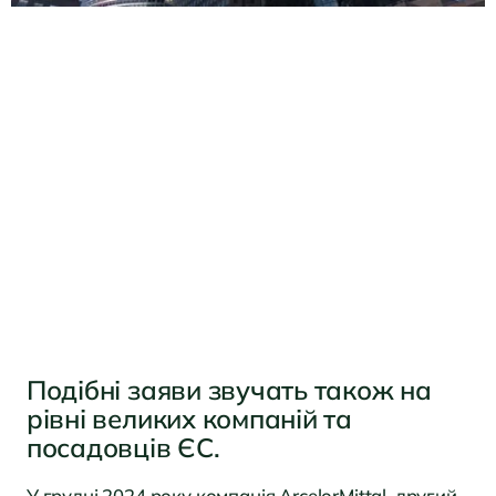
Подібні заяви звучать також на
рівні великих компаній та
посадовців ЄС.
У грудні 2024 року компанія ArcelorMittal, другий