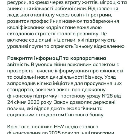
ресурси, зокрема через втрату життів, міграцію та
зниження кількості робочої сили. Відновлення
людського капіталу через освітні програми,
розвиток професійних навичок та збереження
кваліфікованих кадрів стане важливою
складовою стратегії сталого розвитку. Це
включає соціальні ініціативи, які підтримують
уразливі групи та сприяють їхньому відновленню.
Розкриття інформації та корпоративна
звітність.
В умовах війни важливим аспектом є
прозорість і вчасне інформування про фінансові
та соціальні наслідки діяльності бізнесу. Уряд
запровадив кілька ініціатив для просування цих
стандартів, зокрема закон про державну
фінансову підтримку і постанову уряду №28 від
24 січня 2020 року. Закон дозволяє державні
позики, які відповідають екологічним та
соціальним стандартам Світового банку.
Крім того, політика НБУ щодо сталого
фінансування до 2025 року та інші програми