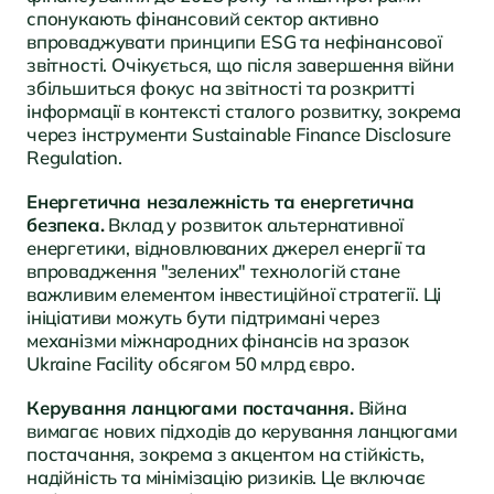
спонукають фінансовий сектор активно
впроваджувати принципи ESG та нефінансової
звітності. Очікується, що після завершення війни
збільшиться фокус на звітності та розкритті
інформації в контексті сталого розвитку, зокрема
через інструменти Sustainable Finance Disclosure
Regulation.
Енергетична незалежність та енергетична
безпека.
Вклад у розвиток альтернативної
енергетики, відновлюваних джерел енергії та
впровадження "зелених" технологій стане
важливим елементом інвестиційної стратегії. Ці
ініціативи можуть бути підтримані через
механізми міжнародних фінансів на зразок
Ukraine Facility обсягом 50 млрд євро.
Керування ланцюгами постачання.
Війна
вимагає нових підходів до керування ланцюгами
постачання, зокрема з акцентом на стійкість,
надійність та мінімізацію ризиків. Це включає