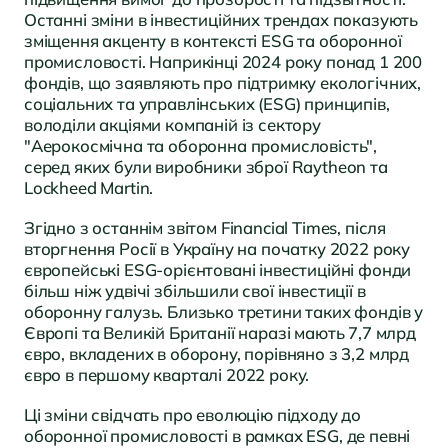
Останні зміни в інвестиційних трендах показують
зміщення акценту в контексті ESG та оборонної
промисловості. Наприкінці 2024 року понад 1 200
фондів, що заявляють про підтримку екологічних,
соціальних та управлінських (ESG) принципів,
володіли акціями компаній із сектору
"Аерокосмічна та оборонна промисловість",
серед яких були виробники зброї Raytheon та
Lockheed Martin.
Згідно з останнім звітом Financial Times, після
вторгнення Росії в Україну на початку 2022 року
європейські ESG-орієнтовані інвестиційні фонди
більш ніж удвічі збільшили свої інвестиції в
оборонну галузь. Близько третини таких фондів у
Європі та Великій Британії наразі мають 7,7 млрд
євро, вкладених в оборону, порівняно з 3,2 млрд
євро в першому кварталі 2022 року.
Ці зміни свідчать про еволюцію підходу до
оборонної промисловості в рамках ESG, де певні