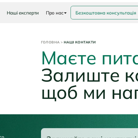
Наші експерти
Про нас
Безкоштовна консультація
ГОЛОВНА
НАШІ КОНТАКТИ
Маєте пит
Залиште к
щоб ми на
го