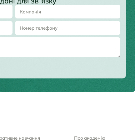
дані для звʼязку
ративне навчання
Про академію