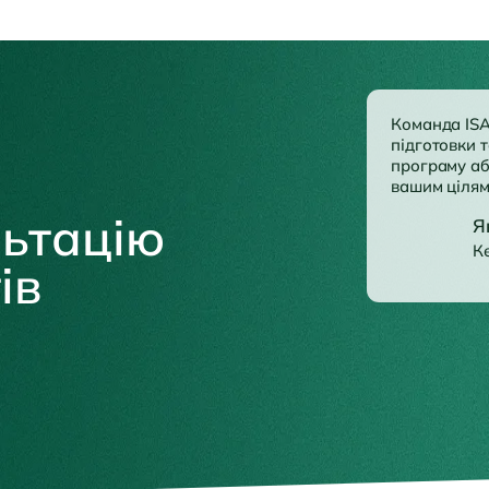
Команда ISA
підготовки т
програму аб
вашим цілям
ьтацію
Я
К
ів