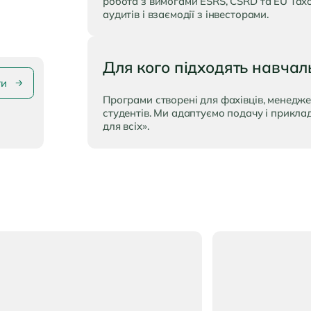
робота з вимогами ESRS, CSRD та EU Tax
аудитів і взаємодії з інвесторами.
Для кого підходять навчал
ти
Програми створені для фахівців, менедже
студентів. Ми адаптуємо подачу і приклад
для всіх».