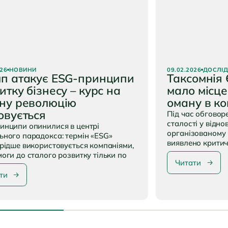
тання:
8 хвилин
Час читання:
6 х
026
НОВИНИ
09.02.2026
ДОСЛІ
п атакує ESG-принципи
Таксомнія Є
итку бізнесу – курс на
мало місце
ну революцію
оману в ко
овується
Під час обговор
сталості у відно
инципи опинилися в центрі
організованому 
ьного парадокса: термін «ESG»
виявлено крити
 рідше використовується компаніями,
моги до сталого розвитку тільки по
Читати
ти