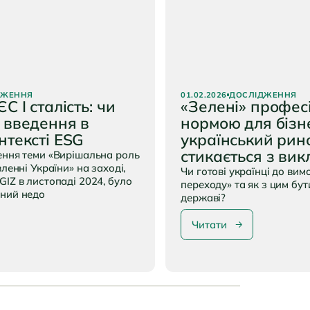
вилин
Час читання:
7 хвилин
ДЖЕННЯ
01.02.2026
ДОСЛІДЖЕННЯ
С І сталість: чи
«Зелені» професі
 введення в
нормою для бізне
нтексті ESG
український рин
стикається з ви
ення теми «Вирішальна роль
вленні України» на заході,
Чи готові українці до вим
GIZ в листопаді 2024, було
переходу» та як з цим бут
чний недо
державі?
Читати