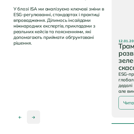
У блозі ISA ми аналізуємо ключові зміни в
ESG-регулюванні, стандартах і практиці
впровадження. Ділимось інсайдами
міжнародних експертів, прикладами з
реальних кейсів та поясненнями, які
допомагають приймати обґрунтовані
Час чи
12.01.2
рішення.
Трам
розв
зеле
скас
ESG-пр
глобал
дедалі
але ви
Чита