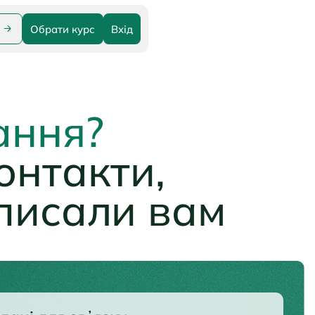
Обрати курс
Вхід
ання?
онтакти,
писали вам